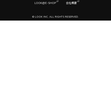
LOOK@E-SHOP
会社概要
© LOOK INC. ALL RIGHTS RESERVED.