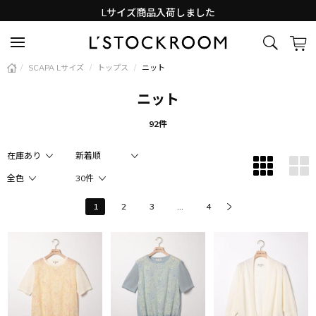
Lサイズ商品入荷しました
新着アイテム続々と入荷中！
/
SCAPA Lサイズ
/
トップス
/
ニット
ニット
92件
1
2
3
...
4