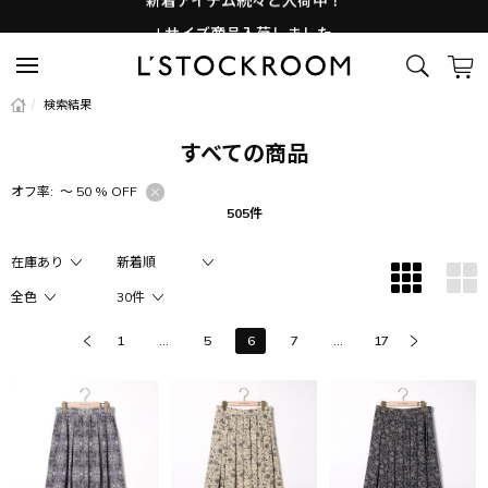
Lサイズ商品入荷しました
新着アイテム続々と入荷中！
/
検索結果
すべての商品
オフ率:
〜 50 % OFF
505件
1
...
5
6
7
...
17