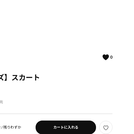
0
イズ】スカート
元
 /
残りわずか
カートに入れる