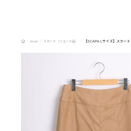
/
/
/
【SCAPA Lサイズ】スカート
reuse
スカート〈リユース品〉