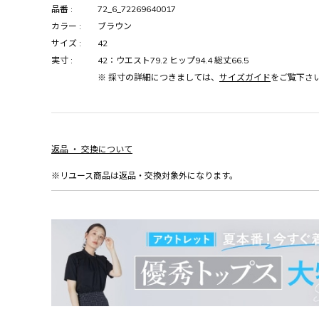
品番 :
72_6_72269640017
カラー :
ブラウン
サイズ :
42
実寸 :
42：ウエスト79.2 ヒップ94.4 総丈66.5
※ 採寸の詳細につきましては、
サイズガイド
をご覧下さ
返品 ・ 交換について
※リユース商品は返品・交換対象外になります。