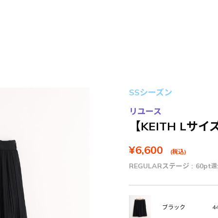
SSシーズン
リユース
【KEITH Lサ
¥6,600
(税込)
REGULARステージ :
60pt
還
44
ブラック