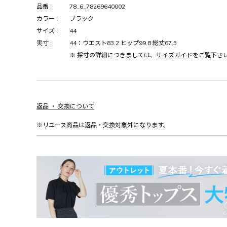
品番 :
78_6_78269640002
カラー :
ブラック
サイズ :
44
実寸 :
44：ウエスト83.2 ヒップ99.8 総丈67.3
※ 採寸の詳細につきましては、
サイズガイド
をご覧下さ
返品 ・ 交換について
※リユース商品は返品・交換対象外になります。