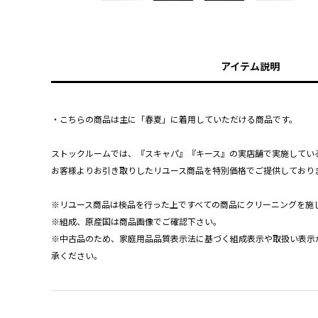
アイテム説明
・こちらの商品は主に「春夏」に着用していただける商品です。
ストックルームでは、『スキャパ』『キース』の実店舗で実施してい
お客様よりお引き取りしたリユース商品を特別価格でご提供しており
※リユース商品は検品を行った上ですべての商品にクリーニングを施
※組成、原産国は商品画像でご確認下さい。
※中古品のため、家庭用品品質表示法に基づく組成表示や取扱い表示
承ください。