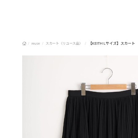
/
/
/
【KEITH Lサイズ】スカート
reuse
スカート〈リユース品〉