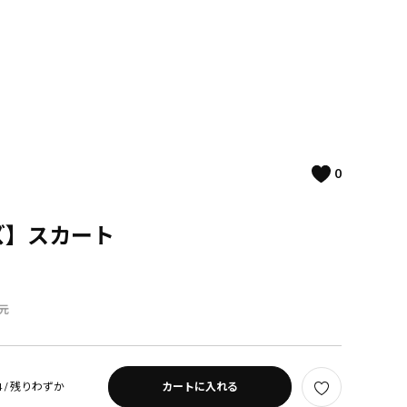
0
イズ】スカート
元
 /
残りわずか
カートに入れる