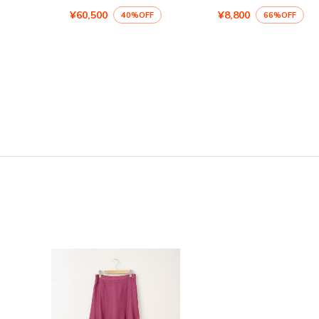
¥60,500
¥8,800
40%OFF
66%OFF