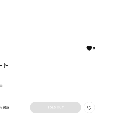
0
ート
元
 /
完売
SOLD OUT