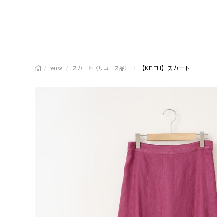
/
/
/
【KEITH】スカート
reuse
スカート〈リユース品〉