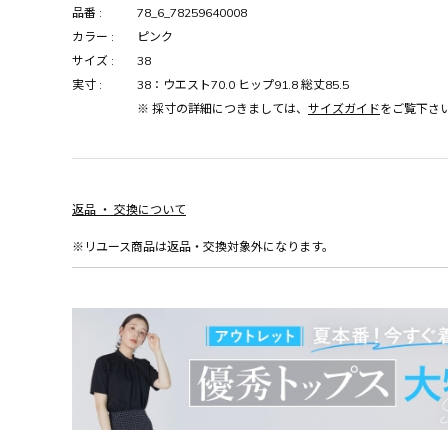
品番 :
78_6_78259640008
カラー :
ピンク
サイズ :
38
実寸 :
38：ウエスト70.0 ヒップ91.8 総丈85.5
※ 採寸の詳細につきましては、
サイズガイド
をご覧下さ
返品 ・ 交換について
※リユース商品は返品・交換対象外になります。