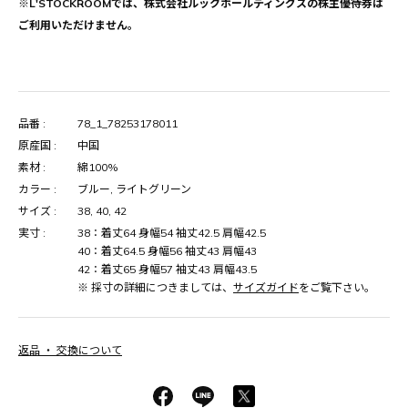
※L'STOCKROOMでは、株式会社ルックホールディングスの株主優待券は
ご利用いただけません。
品番 :
78_1_78253178011
原産国 :
中国
素材 :
綿100%
カラー :
ブルー, ライトグリーン
サイズ :
38, 40, 42
実寸 :
38：着丈64 身幅54 袖丈42.5 肩幅42.5
40：着丈64.5 身幅56 袖丈43 肩幅43
42：着丈65 身幅57 袖丈43 肩幅43.5
※ 採寸の詳細につきましては、
サイズガイド
をご覧下さい。
返品 ・ 交換について