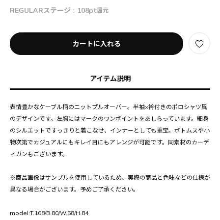
REGULARステージ :
108pt
還元
カートに入れる
アイテム説明
表情豊かなケーブル柄のニットプルオーバー。半袖×衿付きのポロシャツ風
のデザインです。左胸にはマークのワンポイントをあしらっています。細身
のシルエットですっきりと着こなせ、インナーとしても重宝。ボトムスや小
物次第でカジュアルにもキレイ目にもアレンジが可能です。同素材のカーデ
ィガンもございます。
※商品画像はサンプルを使用しているため、実際の商品と色味などの仕様が
異なる場合がございます。予めご了承ください。
model:T.168/B.80/W.58/H.84