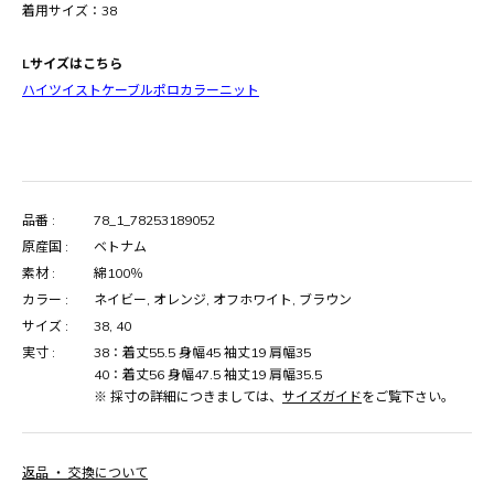
着用サイズ：38
Lサイズはこちら
ハイツイストケーブルポロカラーニット
品番 :
78_1_78253189052
原産国 :
ベトナム
素材 :
綿100％
カラー :
ネイビー, オレンジ, オフホワイト, ブラウン
サイズ :
38, 40
実寸 :
38：着丈55.5 身幅45 袖丈19 肩幅35
40：着丈56 身幅47.5 袖丈19 肩幅35.5
※ 採寸の詳細につきましては、
サイズガイド
をご覧下さい。
返品 ・ 交換について