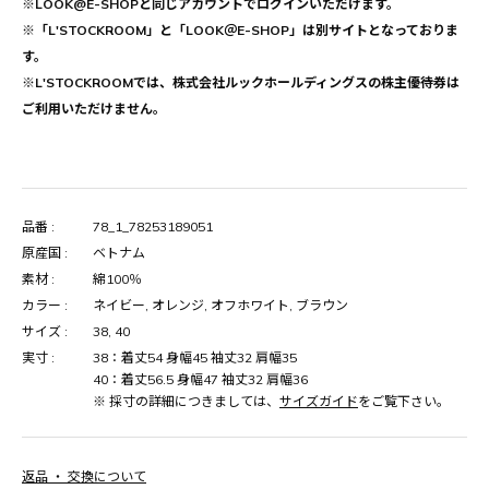
※LOOK@E-SHOPと同じアカウントでログインいただけます。
※「L'STOCKROOM」と「LOOK＠E-SHOP」は別サイトとなっておりま
す。
※L'STOCKROOMでは、株式会社ルックホールディングスの株主優待券は
ご利用いただけません。
品番 :
78_1_78253189051
原産国 :
ベトナム
素材 :
綿100％
カラー :
ネイビー, オレンジ, オフホワイト, ブラウン
サイズ :
38, 40
実寸 :
38：着丈54 身幅45 袖丈32 肩幅35
40：着丈56.5 身幅47 袖丈32 肩幅36
※ 採寸の詳細につきましては、
サイズガイド
をご覧下さい。
返品 ・ 交換について