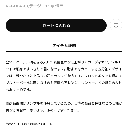
REGULARステージ :
130pt
還元
カートに入れる
アイテム説明
全体にケーブル柄を編み入れた表情豊かな仕上がりのカーディガン。シルエ
ットは細身ですっきりと着こなせます。肘までをカバーする五分袖のデザイ
ンは、軽やかさと上品さの好バランスが魅力です。フロントボタンを留めて
プルオーバー風に着こなすのも素敵なアレンジ。ワンピースとの組み合わせ
もおすすめです。
※商品画像はサンプルを使用しているため、実際の商品と色味などの仕様が
異なる場合がございます。予めご了承ください。
model:T.168/B.80/W.58/H.84