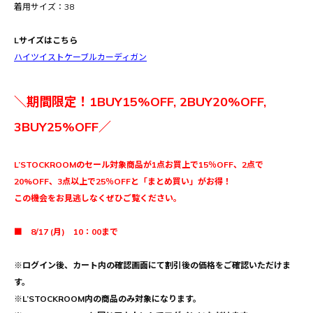
着用サイズ：38
Lサイズはこちら
ハイツイストケーブルカーディガン
＼期間限定！1BUY15%OFF, 2BUY20%OFF,
3BUY25%OFF／
L’STOCKROOMのセール対象商品が1点お買上で15％OFF、2点で
20%OFF、3点以上で25％OFFと「まとめ買い」がお得！
この機会をお見逃しなくぜひご覧ください。
■ 8/17 (月) 10：00まで
※ログイン後、カート内の確認画面にて割引後の価格をご確認いただけま
す。
※L’STOCKROOM内の商品のみ対象になります。