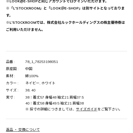
※LOOK@E-SHOPと同じアカウントでログインいただけます。
※「L'STOCKROOM」と「LOOK＠E-SHOP」は別サイトとなっておりま
す。
※L'STOCKROOMでは、株式会社ルックホールディングスの株主優待券は
ご利用いただけません。
品番 :
78_1_78253198051
原産国 :
中国
素材 :
綿100%
カラー :
ネイビー, ホワイト
サイズ :
38, 40
実寸 :
38：着丈57 身幅48 袖丈21 肩幅37.5
40：着丈58 身幅49.5 袖丈21 肩幅38
※ 採寸の詳細につきましては、
サイズガイド
をご覧下さい。
返品 ・ 交換について