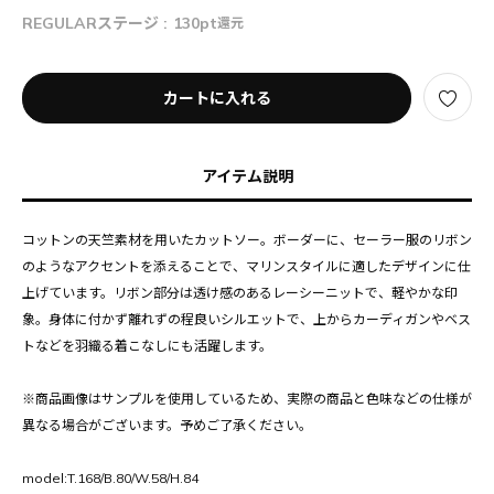
REGULARステージ :
130pt
還元
カートに入れる
アイテム説明
コットンの天竺素材を用いたカットソー。ボーダーに、セーラー服のリボン
のようなアクセントを添えることで、マリンスタイルに適したデザインに仕
上げています。リボン部分は透け感のあるレーシーニットで、軽やかな印
象。身体に付かず離れずの程良いシルエットで、上からカーディガンやベス
トなどを羽織る着こなしにも活躍します。
※商品画像はサンプルを使用しているため、実際の商品と色味などの仕様が
異なる場合がございます。予めご了承ください。
model:T.168/B.80/W.58/H.84