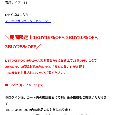
着用サイズ：38
Lサイズはこちら
ノーティカルボーダーカットソー
＼期間限定！1BUY15%OFF, 2BUY20%OFF,
3BUY25%OFF／
L’STOCKROOMのセール対象商品が1点お買上で15％OFF、2点で
20%OFF、3点以上で25％OFFと「まとめ買い」がお得！
この機会をお見逃しなくぜひご覧ください。
■ 8/17 (月) 10：00まで
※ログイン後、カート内の確認画面にて割引後の価格をご確認いただけま
す。
※L’STOCKROOM内の商品のみ対象になります。