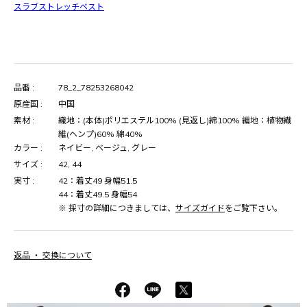
スラブストレッチベスト
品番 :
78_2_78253268042
原産国 :
中国
素材 :
織地：(本体)ポリエステル100% (見返し)綿100% 編地：植物繊
維(ヘンプ)60% 綿40%
カラー :
ネイビー, ベージュ, グレー
サイズ :
42, 44
実寸 :
42：着丈49 身幅51.5
44：着丈49.5 身幅54
※ 採寸の詳細につきましては、
サイズガイド
をご覧下さい。
返品 ・ 交換について